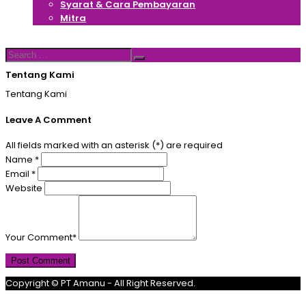
Syarat & Cara Pembayaran
Mitra
Hubungi Kami
Search
Search
for:
Tentang Kami
Tentang Kami
Leave A Comment
All fields marked with an asterisk (*) are required
Name
*
Email
*
Website
Your Comment
*
Post Comment
Copyright © PT Amanu - All Right Reserved.