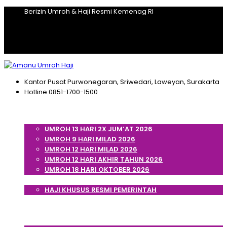
Berizin Umroh & Haji Resmi Kemenag RI
Kantor Pusat
Purwonegaran, Sriwedari, Laweyan, Surakarta
Hotline
0851-1700-1500
Home
Umroh
UMROH 13 HARI 2X JUM’AT 2026
UMROH 9 HARI MILAD 2026
UMROH 12 HARI MILAD 2026
UMROH 12 HARI AKHIR TAHUN 2026
UMROH 18 HARI OKTOBER 2026
Haji
HAJI KHUSUS RESMI PEMERINTAH
Cek Porsi Haji
Artikel
Tentang Kami