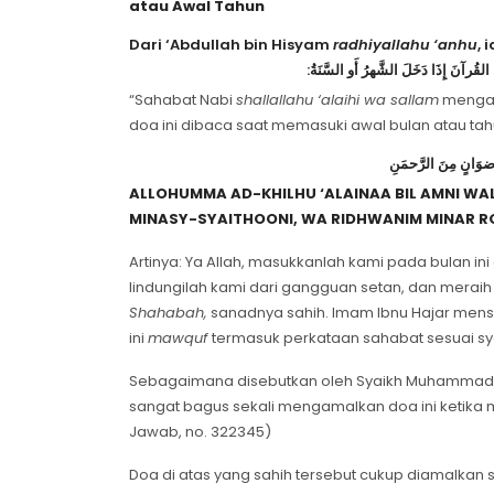
atau Awal Tahun
Dari ‘Abdullah bin Hisyam
radhiyallahu ‘anhu
, 
نَ القُرآنَ إِذَا دَخَلَ الشَّهرُ أَو السَّنَةُ
“Sahabat Nabi
shallallahu ‘alaihi wa sallam
mengaj
doa ini dibaca saat memasuki awal bulan atau tah
 وَرِضوَانٍ مِنَ الرَّحمَنِ
ALLOHUMMA AD-KHILHU ‘ALAINAA BIL AMNI WA
MINASY-SYAITHOONI, WA RIDHWANIM MINAR 
Artinya: Ya Allah, masukkanlah kami pada bulan i
lindungilah kami dari gangguan setan, dan meraih
Shahabah,
sanadnya sahih. Imam Ibnu Hajar mensa
ini
mawquf
termasuk perkataan sahabat sesuai sya
Sebagaimana disebutkan oleh Syaikh Muhammad Sha
sangat bagus sekali mengamalkan doa ini ketika mas
Jawab, no. 322345)
Doa di atas yang sahih tersebut cukup diamalkan 