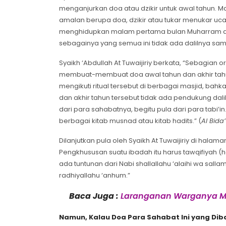
menganjurkan doa atau dzikir untuk awal tahun. M
amalan berupa doa, dzikir atau tukar menukar uc
menghidupkan malam pertama bulan Muharram deng
sebagainya yang semua ini tidak ada dalilnya sama
Syaikh ‘Abdullah At Tuwaijiriy berkata, “Sebagia
membuat-membuat doa awal tahun dan akhir tahun
mengikuti ritual tersebut di berbagai masjid, ba
dan akhir tahun tersebut tidak ada pendukung dalil
dari para sahabatnya, begitu pula dari para tabi
berbagai kitab musnad atau kitab hadits.” (
Al Bida
Dilanjutkan pula oleh Syaikh At Tuwaijiriy di hala
Pengkhususan suatu ibadah itu harus tawqifiyah (ha
ada tuntunan dari Nabi shallallahu ‘alaihi wa sall
radhiyallahu ‘anhum.”
Baca Juga :
Laranganan Warganya Ma
Namun, Kalau Doa Para Sahabat Ini yang Dib