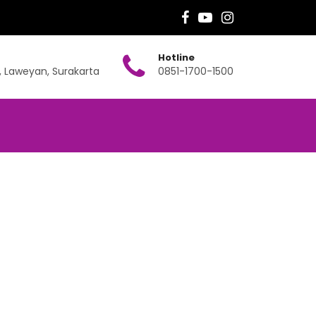
Hotline
, Laweyan, Surakarta
0851-1700-1500
akah Tuntunan?
 Tuntunan?