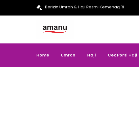
Berizin Umroh & Haji Resmi Kemenag RI
Home
Umroh
Haji
Cek Porsi Haji
Doa Awal dan 
blog
>
Ar