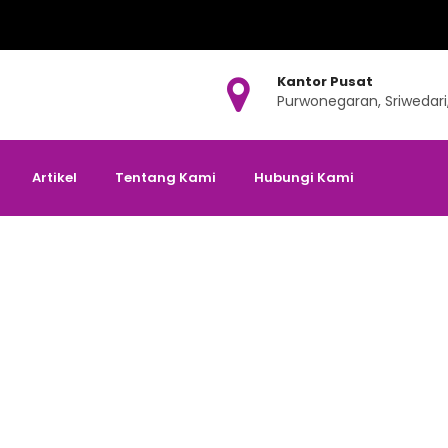
Kantor Pusat
Purwonegaran, Sriwedari
Artikel
Tentang Kami
Hubungi Kami
Akhir Tahun Hijriyah, Ad
tikel
>
Doa Awal dan Akhir Tahun Hijriyah, Adakah