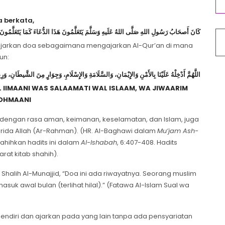
ia berkata,
كَانَ أَصحَابُ رَسُولِ اللهِ صَلَّى اللهُ عَلَيهِ وَسَلَّمَ يَتَعَلَّمُونَ هَذَا الدُّعَاءَ كَمَا يَتَعَلَّمُو:
arkan doa sebagaimana mengajarkan Al-Qur’an di mana
un:
اللَّهُمَّ أَدْخِلْهُ عَلَيْنَا بِالأَمْنِ وَالإِيْمَانِ، وَالسَّلَامَةِ وَالإِسْلَامِ، وَجِوَارٍ مِنَ الشَّيطَانِ،
L IIMAANI WAS SALAAMATI WAL ISLAAM, WA JIWAARIM
ROHMAANI
ni dengan rasa aman, keimanan, keselamatan, dan Islam, juga
 rida Allah (Ar-Rahman). (HR. Al-Baghawi dalam
Mu’jam Ash-
hihkan hadits ini dalam
Al-Ishabah
, 6:407-408. Hadits
rat kitab shahih).
lih Al-Munajjid, “Doa ini ada riwayatnya. Seorang muslim
uk awal bulan (terlihat hilal).” (Fatawa Al-Islam Sual wa
sendiri dan ajarkan pada yang lain tanpa ada pensyariatan