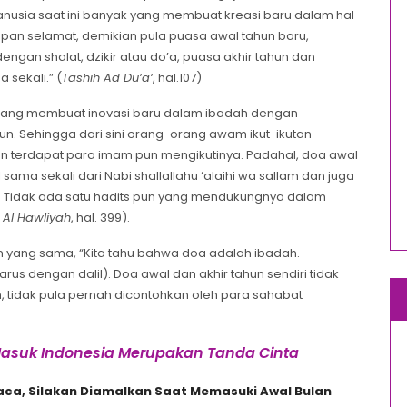
anusia saat ini banyak yang membuat kreasi baru dalam hal
apan selamat, demikian pula puasa awal tahun baru,
an shalat, dzikir atau do’a, puasa akhir tahun dan
 sekali.” (
Tashih Ad Du’a’
, hal.107)
n orang membuat inovasi baru dalam ibadah dengan
. Sehingga dari sini orang-orang awam ikut-ikutan
hkan terdapat para imam pun mengikutinya. Padahal, doa awal
 sama sekali dari Nabi shallallahu ‘alaihi wa sallam dan juga
’in. Tidak ada satu hadits pun yang mendukungnya dalam
’ Al Hawliyah
, hal. 399).
man yang sama, “Kita tahu bahwa doa adalah ibadah.
rus dengan dalil). Doa awal dan akhir tahun sendiri tidak
am, tidak pula pernah dicontohkan oleh para sahabat
suk Indonesia Merupakan Tanda Cinta
aca, Silakan Diamalkan Saat Memasuki Awal Bulan