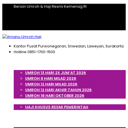
Berizin Umroh & Haji Resmi Kemenag RI
Kantor Pusat
Purwonegaran, Sriwedari, Laweyan, Surakarta
Hotline
0851-1700-1500
Home
Umroh
UMROH 13 HARI 2X JUM’AT 2026
UMROH 9 HARI MILAD 2026
UMROH 12 HARI MILAD 2026
UMROH 12 HARI AKHIR TAHUN 2026
UMROH 18 HARI OKTOBER 2026
Haji
HAJI KHUSUS RESMI PEMERINTAH
Cek Porsi Haji
Artikel
Tentang Kami