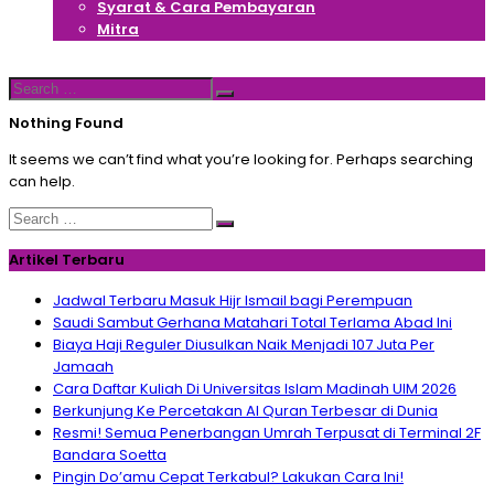
Syarat & Cara Pembayaran
Mitra
Hubungi Kami
Search
Search
for:
Nothing Found
It seems we can’t find what you’re looking for. Perhaps searching
can help.
Search
Search
for:
Artikel Terbaru
Jadwal Terbaru Masuk Hijr Ismail bagi Perempuan
Saudi Sambut Gerhana Matahari Total Terlama Abad Ini
Biaya Haji Reguler Diusulkan Naik Menjadi 107 Juta Per
Jamaah
Cara Daftar Kuliah Di Universitas Islam Madinah UIM 2026
Berkunjung Ke Percetakan Al Quran Terbesar di Dunia
Resmi! Semua Penerbangan Umrah Terpusat di Terminal 2F
Bandara Soetta
Pingin Do’amu Cepat Terkabul? Lakukan Cara Ini!