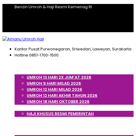
Berizin Umroh & Haji Resmi Kemenag RI
Kantor Pusat
Purwonegaran, Sriwedari, Laweyan, Surakarta
Hotline
0851-1700-1500
Home
Umroh
UMROH 13 HARI 2X JUM’AT 2026
UMROH 9 HARI MILAD 2026
UMROH 12 HARI MILAD 2026
UMROH 12 HARI AKHIR TAHUN 2026
UMROH 18 HARI OKTOBER 2026
Haji
HAJI KHUSUS RESMI PEMERINTAH
Cek Porsi Haji
Artikel
Tentang Kami