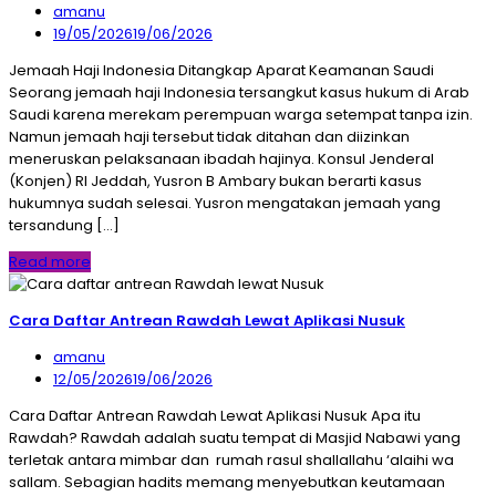
amanu
19/05/2026
19/06/2026
Jemaah Haji Indonesia Ditangkap Aparat Keamanan Saudi
Seorang jemaah haji Indonesia tersangkut kasus hukum di Arab
Saudi karena merekam perempuan warga setempat tanpa izin.
Namun jemaah haji tersebut tidak ditahan dan diizinkan
meneruskan pelaksanaan ibadah hajinya. Konsul Jenderal
(Konjen) RI Jeddah, Yusron B Ambary bukan berarti kasus
hukumnya sudah selesai. Yusron mengatakan jemaah yang
tersandung […]
Read more
Cara Daftar Antrean Rawdah Lewat Aplikasi Nusuk
amanu
12/05/2026
19/06/2026
Cara Daftar Antrean Rawdah Lewat Aplikasi Nusuk Apa itu
Rawdah? Rawdah adalah suatu tempat di Masjid Nabawi yang
terletak antara mimbar dan rumah rasul shallallahu ‘alaihi wa
sallam. Sebagian hadits memang menyebutkan keutamaan