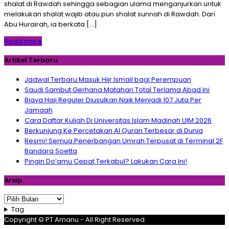
shalat di Rawdah sehingga sebagian ulama menganjurkan untuk
melakukan shalat wajib atau pun shalat sunnah di Rawdah. Dari
Abu Hurairah, ia berkata […]
Read more
Artikel Terbaru
Jadwal Terbaru Masuk Hijr Ismail bagi Perempuan
Saudi Sambut Gerhana Matahari Total Terlama Abad Ini
Biaya Haji Reguler Diusulkan Naik Menjadi 107 Juta Per
Jamaah
Cara Daftar Kuliah Di Universitas Islam Madinah UIM 2026
Berkunjung Ke Percetakan Al Quran Terbesar di Dunia
Resmi! Semua Penerbangan Umrah Terpusat di Terminal 2F
Bandara Soetta
Pingin Do’amu Cepat Terkabul? Lakukan Cara Ini!
Arsip
Arsip
Tag
Copyright © PT Amanu - All Right Reserved.