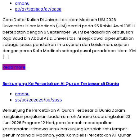
amanu
02/07/2026
02/07/2026
Cara Daftar Kuliah Di Universitas Islam Madinah UIM 2026
Universitas Islam Madinah (UIM) berdiri pada 25 Rabiul Awal 1381 H
bertepatan dengan 6 September 1961 M berdasarkan keputusan
Raja Saud bin Abdul Aziz. Universitas ini sejak awal diperuntukkan
sebagai pusat pendidikan ilmu syariah dan keislaman, sejalan
dengan peran Kota Madinah sebagai pusat peradaban Islam. Kini
[…]
Read more
Berkunjung Ke Percetakan Al Quran Terbesar di Dunia
amanu
25/06/2026
25/06/2026
Berkunjung Ke Percetakan Al Quran Terbesar di Dunia Dalam
rangkaian perjalanan ibadah umroh Amanu keberangkatan 23
Juni 2026 Program 12 Hari, para jamaah mendapatkan
kesempatan istimewa untuk berkunjung ke salah satu tempat
penuh makna di Madinah, yaitu Kompleks Percetakan Al-Qur’an