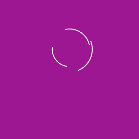
READ MORE
Pingin Do’amu Cepat Terkabul?
Lakukan Cara Ini!
amanu
20/06/2026
Pingin Do’amu Cepat Terkabul? Lakukan Cara Ini! Doa adalah
permohonan, pengaduan, pujian, atau ungkapan harapan
yang disampaikan seorang hamba kepada Allah Ta’ala. Doa
merupakan bentuk ibadah yang mencerminkan
ketergantungan manusia kepada Allah sebagai Tuhan Yang
Maha Kuasa. Berdoa mempunyai cara dan adab agar doa-
doa kita segera di kabulkan oleh Allah Ta’ala. Cara 1 Tidak Boleh