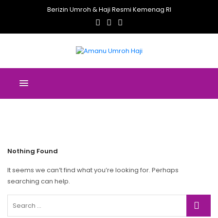
Berizin Umroh & Haji Resmi Kemenag RI
Nothing Found
It seems we can’t find what you’re looking for. Perhaps
searching can help.
Search
Sear
for: