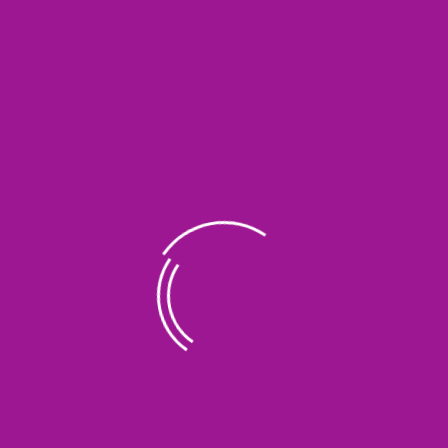
Cara Daftar Kuliah Di Universitas Islam
Madinah UIM 2026
amanu
02/07/2026
Cara Daftar Kuliah Di Universitas Islam Madinah UIM 2026
Universitas Islam Madinah (UIM) berdiri pada 25 Rabiul Awal 1381
H bertepatan dengan 6 September 1961 M berdasarkan
keputusan Raja Saud bin Abdul Aziz. Universitas ini sejak awal
diperuntukkan sebagai pusat pendidikan ilmu syariah dan
keislaman, sejalan dengan peran Kota Madinah sebagai pusat
peradaban Islam. Kini […]
READ MORE