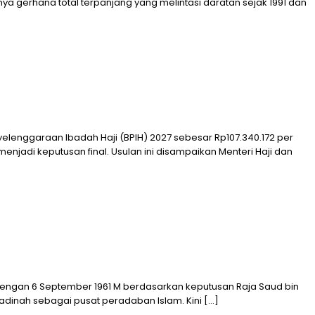
ya gerhana total terpanjang yang melintasi daratan sejak 1991 dan
yelenggaraan Ibadah Haji (BPIH) 2027 sebesar Rp107.340.172 per
enjadi keputusan final. Usulan ini disampaikan Menteri Haji dan
an dengan 6 September 1961 M berdasarkan keputusan Raja Saud bin
Madinah sebagai pusat peradaban Islam. Kini […]