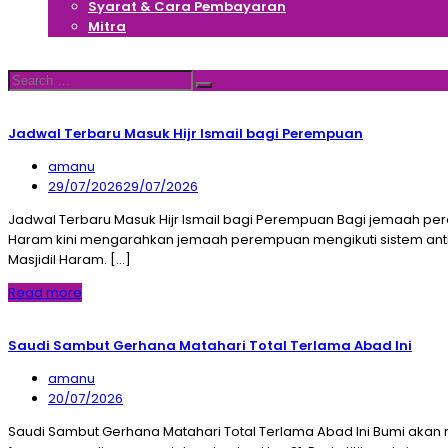
Syarat & Cara Pembayaran
Mitra
Hubungi Kami
Search
Search
for:
Jadwal Terbaru Masuk Hijr Ismail bagi Perempuan
amanu
29/07/2026
29/07/2026
Jadwal Terbaru Masuk Hijr Ismail bagi Perempuan Bagi jemaah per
Haram kini mengarahkan jemaah perempuan mengikuti sistem antrean
Masjidil Haram. […]
Read more
Saudi Sambut Gerhana Matahari Total Terlama Abad Ini
amanu
20/07/2026
Saudi Sambut Gerhana Matahari Total Terlama Abad Ini Bumi akan 