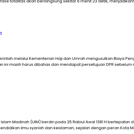
se totalitas akan berlangsung sekitar 6 menit 23 detik, menjadikann
h
merintah melalui Kementerian Haji dan Umrah mengusulkan Biaya Pen
ulan ini masih harus dibahas dan mendapat persetujuan DPR sebelum m
tas Islam Madinah (UIM) berdiri pada 25 Rabiul Awal 1381 H bertepat
t pendidikan ilmu syariah dan keislaman, sejalan dengan peran Kota 