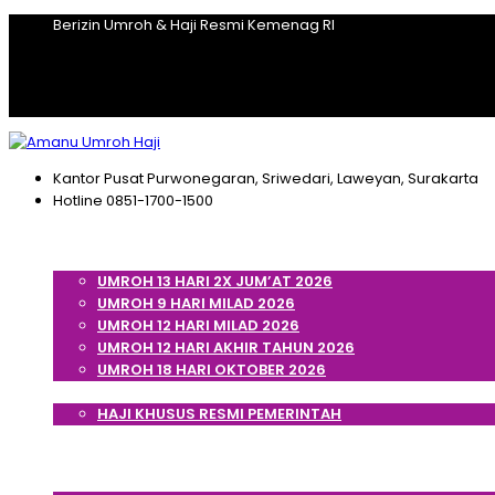
Berizin Umroh & Haji Resmi Kemenag RI
Kantor Pusat
Purwonegaran, Sriwedari, Laweyan, Surakarta
Hotline
0851-1700-1500
Home
Umroh
UMROH 13 HARI 2X JUM’AT 2026
UMROH 9 HARI MILAD 2026
UMROH 12 HARI MILAD 2026
UMROH 12 HARI AKHIR TAHUN 2026
UMROH 18 HARI OKTOBER 2026
Haji
HAJI KHUSUS RESMI PEMERINTAH
Cek Porsi Haji
Artikel
Tentang Kami