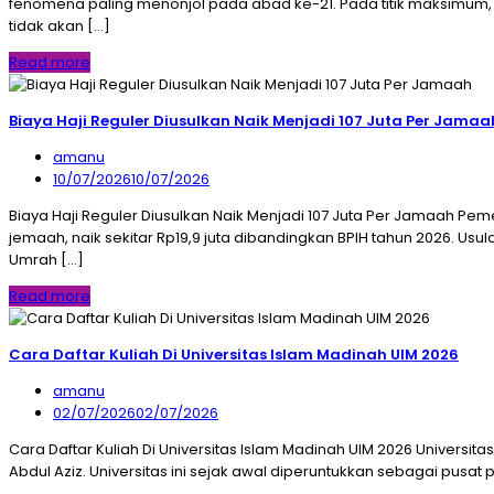
fenomena paling menonjol pada abad ke-21. Pada titik maksimum, fa
tidak akan […]
Read more
Biaya Haji Reguler Diusulkan Naik Menjadi 107 Juta Per Jamaa
amanu
10/07/2026
10/07/2026
Biaya Haji Reguler Diusulkan Naik Menjadi 107 Juta Per Jamaah Pe
jemaah, naik sekitar Rp19,9 juta dibandingkan BPIH tahun 2026. Us
Umrah […]
Read more
Cara Daftar Kuliah Di Universitas Islam Madinah UIM 2026
amanu
02/07/2026
02/07/2026
Cara Daftar Kuliah Di Universitas Islam Madinah UIM 2026 Universi
Abdul Aziz. Universitas ini sejak awal diperuntukkan sebagai pusa