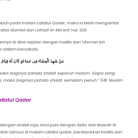
Shubuh pada malam Lailatul Qadar, maka ia telah mengambil
atas diambil dari
Lathaif Al-Ma’arif
, hal. 329.
innya di atas sejalan dengan hadits dari ‘Utsman bin
wa sallam
bersabda,
مَنْ شَهِدَ الْعِشَاءَ فِى جَمَاعَةٍ كَانَ لَهُ قِيَامُ نِص
 maka baginya pahala shalat separuh malam. Siapa yang
h, maka baginya pahala shalat semalam penuh
.” (HR. Muslim
ilatul Qadar
ngan shalat saja, bisa pula dengan dzikir dan tilawah Al
an lainnya di malam Lailatul qadar, berdasarkan hadits dari