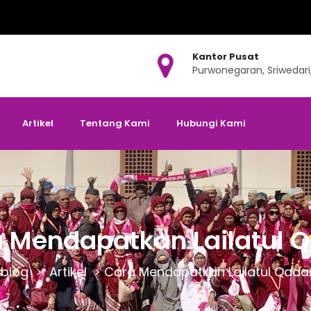
Kantor Pusat
Purwonegaran, Sriwedari
Artikel
Tentang Kami
Hubungi Kami
 Mendapatkan Lailatul 
blog
>
Artikel
>
Cara Mendapatkan Lailatul Qada