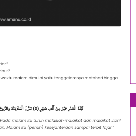
dar?
ebut?
dari waktu malam dimulai yaitu tenggelamnya matahari hingga
لَيْلَةُ الْقَدْرِ خَيْرٌ مِنْ أَلْفِ شَهْرٍ (3) تَنَزَّلُ الْمَلَائِكَةُ وَالرُّوحُ فِيهَا بِإِذْنِ رَبِّهِمْ مِنْ كُلِّ أَمْرٍ (4) سَلَامٌ هِيَ حَتَّى مَطْلَعِ الْفَجْرِ (5)
. Pada malam itu turun malaikat-malaikat dan malaikat Jibril
n. Malam itu (penuh) kesejahteraan sampai terbit fajar
.”