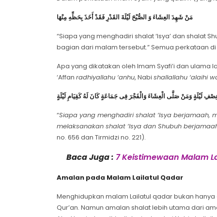
مَنْ شَهِدَ العِشَاءَ وَ الصُّبْحَ لَيْلَةَ القَدْرِ فَقَدْ أَخَذَ بِحَظِّهِ مِنْهَا
“Siapa yang menghadiri shalat ‘Isya’ dan shalat 
bagian dari malam tersebut.” Semua perkataan di 
Apa yang dikatakan oleh Imam Syafi’i dan ulama la
‘Affan
radhiyallahu ‘anhu
, Nabi
shallallahu ‘alaihi 
ْفِ لَيْلَةٍ وَمَنْ صَلَّى الْعِشَاءَ وَالْفَجْرَ فِى جَمَاعَةٍ كَانَ لَهُ كَقِيَامِ لَيْلَةٍ
“
Siapa yang menghadiri shalat ‘Isya berjamaah,
melaksanakan shalat ‘Isya dan Shubuh berjamaa
no. 656 dan Tirmidzi no. 221).
Baca Juga :
7 Keistimewaan Malam La
Amalan pada Malam Lailatul Qadar
Menghidupkan malam Lailatul qadar bukan hanya de
Qur’an. Namun amalan shalat lebih utama dari amal