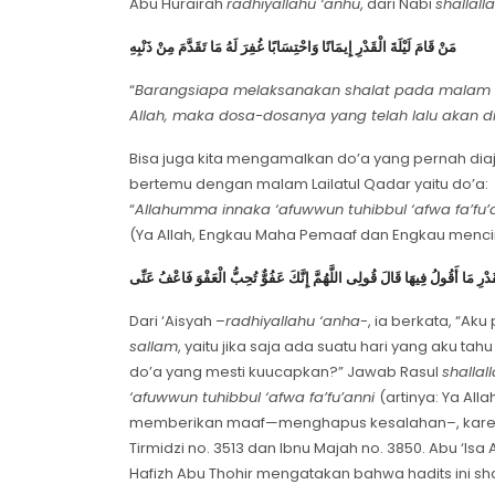
Abu Hurairah
radhiyallahu ‘anhu
, dari Nabi
shallall
مَنْ قَامَ لَيْلَةَ الْقَدْرِ إِيمَانًا وَاحْتِسَابًا غُفِرَ لَهُ مَا تَقَدَّمَ مِنْ ذَنْبِهِ
“
Barangsiapa melaksanakan shalat pada malam l
Allah, maka dosa-dosanya yang telah lalu akan 
Bisa juga kita mengamalkan do’a yang pernah diaj
bertemu dengan malam Lailatul Qadar yaitu do’a:
“
Allahumma innaka ‘afuwwun tuhibbul ‘afwa fa’fu’
(Ya Allah, Engkau Maha Pemaaf dan Engkau menci
قَدْرِ مَا أَقُولُ فِيهَا قَالَ قُولِى اللَّهُمَّ إِنَّكَ عَفُوٌّ تُحِبُّ الْعَفْوَ فَاعْفُ عَنِّى
Dari ‘Aisyah –
radhiyallahu ‘anha
-, ia berkata, “Ak
sallam
, yaitu jika saja ada suatu hari yang aku ta
do’a yang mesti kuucapkan?” Jawab Rasul
shallal
‘afuwwun tuhibbul ‘afwa fa’fu’anni
(
artinya: Ya Al
memberikan maaf—menghapus kesalahan–, kare
Tirmidzi no. 3513 dan Ibnu Majah no. 3850. Abu ‘Isa
Hafizh Abu Thohir mengatakan bahwa hadits ini sha