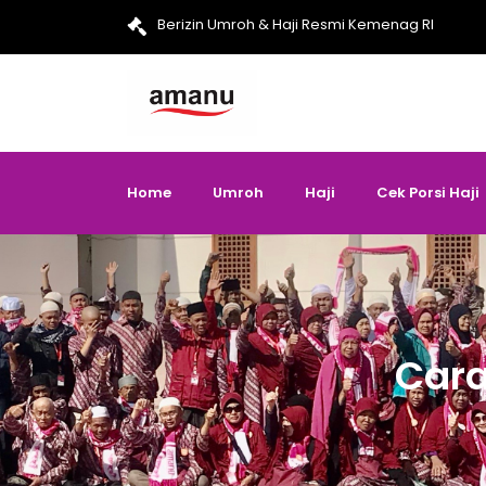
Berizin Umroh & Haji Resmi Kemenag RI
Home
Umroh
Haji
Cek Porsi Haji
Cara