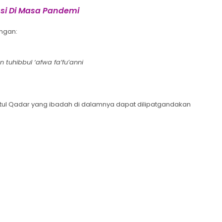
usi Di Masa Pandemi
engan:
tuhibbul ‘afwa fa’fu’anni
ul Qadar yang ibadah di dalamnya dapat dilipatgandakan