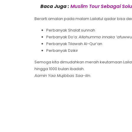
Baca Juga :
Muslim Tour Sebagai Sol
Berarti amalan pada malam Lailatul qadar bisa d
Perbanyak Shalat sunnah
Perbanyak Do’a:
Allahumma innaka ‘afuwwun 
Perbanyak Tilawah Al-Qur’an
Perbanyak Dzikir
Semoga kita dimudahkan meraih keutamaan Lailat
hingga 1000 bulan ibadah.
Aamin Yaa Mujibbas Saa-ilin.