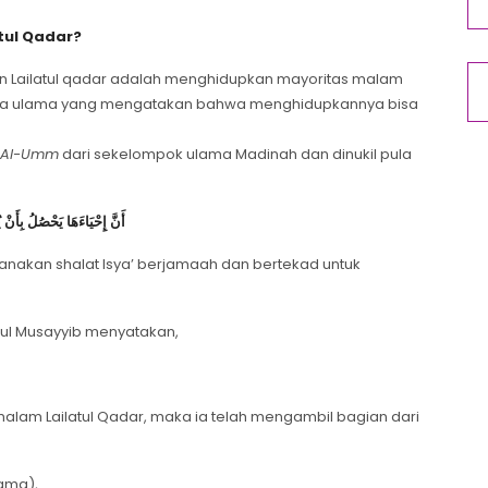
tul Qadar?
Lailatul qadar adalah menghidupkan mayoritas malam
 Ada ulama yang mengatakan bahwa menghidupkannya bisa
Al-Umm
dari sekelompok ulama Madinah dan dinukil pula
أَنَّ إِحْيَاءَهَا يَحْصُلُ بِأَن
anakan shalat Isya’ berjamaah dan bertekad untuk
nul Musayyib menyatakan,
alam Lailatul Qadar, maka ia telah mengambil bagian dari
ama),