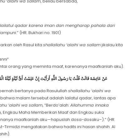
ahu ‘alaihi wa sallam
, beliau bersabda,
ailatul qadar karena iman dan mengharap pahala dari
diampuni
.” (HR. Bukhari no. 1901)
arkan oleh Rasul kita
shallallahu ‘alaihi wa sallam
jikalau kita
anni
”
ntai orang yang meminta maaf, karenanya maafkanlah aku).
عَنْ عَائِشَةَ قَالَتْ قُلْتُ يَا رَسُولَ اللَّهِ أَرَأَيْتَ إِنْ عَلِمْتُ أَىُّ لَيْلَةٍ لَيْلَةُ الْ
u pernah bertanya pada Rasulullah
shallallahu ‘alaihi wa
hu bahwa malam tersebut adalah lailatul qadar, lantas apa
lahu ‘alaihi wa sallam
, “Berdo’alah:
Allahumma innaka
lah, Engkau Maha Memberikan Maaf dan Engkau suka
nanya maafkanlah aku—hapuslah dosa-dosaku–
).” (HR.
 At-Tirmidzi mengatakan bahwa hadits ini hasan shahih. Al
hih).