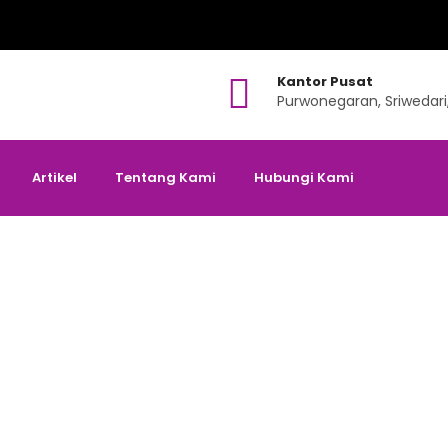
Kantor Pusat
Purwonegaran, Sriwedari
Artikel
Tentang Kami
Hubungi Kami
eutamaan Gundul Tahal
blog
>
Artikel
>
Keutamaan Gundul Tahalul