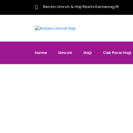
Berizin Umroh & Haji Resmi Kemenag RI
Home
Umroh
Haji
Cek Porsi Haji
K