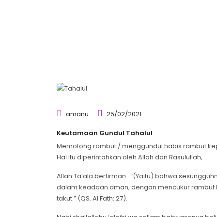
amanu
25/02/2021
Keutamaan Gundul Tahalul
Memotong rambut / menggundul habis rambut kepal
Hal itu diperintahkan oleh Allah dan Rasulullah,
Allah Ta’ala berfirman : “(Yaitu) bahwa sesungguh
dalam keadaan aman, dengan mencukur rambut k
takut.” (QS. Al Fath: 27).