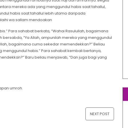
liau menggundul rambutnya saat haji dan umrahnya. Begitu
i antara mereka ada yang menggundul habis saat tahallul,
l habis saat tahallul lebih utama daripada
alaihi wa sallam mendoakan
is.” Para sahabat berkata, “Wahai Rasulullah, bagaimana
 bersabda, “Ya Allah, ampunilah mereka yang menggundul
sulullah, bagaimana cuma sekedar memendekkan?” Beliau
g menggundul habis.” Para sahabat kembali bertanya,
endekkan?” Baru beliau menjawab, “Dan juga bagi yang
apan umroh.
NEXT POST