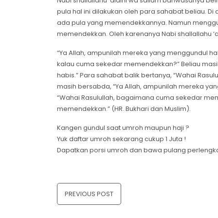
Nabi shallallahu ‘alaihi wa sallam bahwasanya be
pula hal ini dilakukan oleh para sahabat beliau. D
ada pula yang memendekkannya. Namun menggundu
memendekkan. Oleh karenanya Nabi shallallahu ‘
“Ya Allah, ampunilah mereka yang menggundul hab
kalau cuma sekedar memendekkan?” Beliau masih
habis.” Para sahabat balik bertanya, “Wahai Ra
masih bersabda, “Ya Allah, ampunilah mereka yan
“Wahai Rasulullah, bagaimana cuma sekedar mem
memendekkan.” (HR. Bukhari dan Muslim).
Kangen gundul saat umroh maupun haji ?
Yuk daftar umroh sekarang cukup 1 Juta !
Dapatkan porsi umroh dan bawa pulang perlengk
Navigasi
pos
PREVIOUS POST