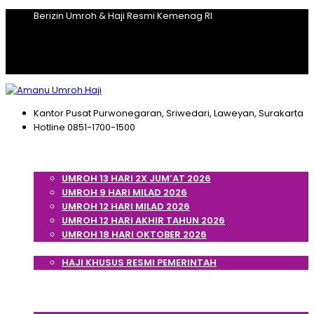
Berizin Umroh & Haji Resmi Kemenag RI
Kantor Pusat
Purwonegaran, Sriwedari, Laweyan, Surakarta
Hotline
0851-1700-1500
Home
Umroh
UMROH 13 HARI 2X JUM’AT 2026
UMROH 9 HARI MILAD 2026
UMROH 12 HARI MILAD 2026
UMROH 12 HARI AKHIR TAHUN 2026
UMROH 18 HARI OKTOBER 2026
Haji
HAJI KHUSUS RESMI PEMERINTAH
Cek Porsi Haji
Artikel
Tentang Kami