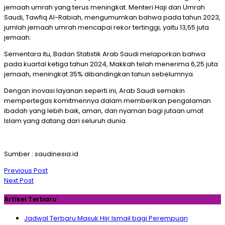
jemaah umrah yang terus meningkat. Menteri Haji dan Umrah
Saudi, Tawfiq Al-Rabiah, mengumumkan bahwa pada tahun 2023,
jumlah jemaah umrah mencapai rekor tertinggi, yaitu 13,55 juta
jemaah.
Sementara itu, Badan Statistik Arab Saudi melaporkan bahwa
pada kuartal ketiga tahun 2024, Makkah telah menerima 6,25 juta
jemaah, meningkat 35% dibandingkan tahun sebelumnya.
Dengan inovasi layanan seperti ini, Arab Saudi semakin
mempertegas komitmennya dalam memberikan pengalaman
ibadah yang lebih baik, aman, dan nyaman bagi jutaan umat
Islam yang datang dari seluruh dunia.
Sumber : saudinesia.id
Navigasi
Previous Post
pos
Next Post
Artikel Terbaru
Jadwal Terbaru Masuk Hijr Ismail bagi Perempuan