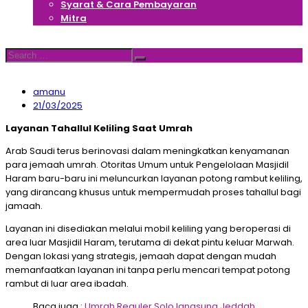
Syarat & Cara Pembayaran
Mitra
Hubungi Kami
Search
Search
for:
amanu
21/03/2025
Layanan Tahallul Keliling Saat Umrah
Arab Saudi terus berinovasi dalam meningkatkan kenyamanan
para jemaah umrah. Otoritas Umum untuk Pengelolaan Masjidil
Haram baru-baru ini meluncurkan layanan potong rambut keliling,
yang dirancang khusus untuk mempermudah proses tahallul bagi
jamaah.
Layanan ini disediakan melalui mobil keliling yang beroperasi di
area luar Masjidil Haram, terutama di dekat pintu keluar Marwah.
Dengan lokasi yang strategis, jemaah dapat dengan mudah
memanfaatkan layanan ini tanpa perlu mencari tempat potong
rambut di luar area ibadah.
Baca juga :
Umrah Reguler Solo langsung Jeddah