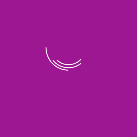
INCLUDE:
✔ Tiket PP
✔ Visa Umroh
✔ Asuransi
✔ Hotel *5
✔ City Tour
✔ Penginapan di Malaysia
✔ Makan 3× sehari
✔ Guide dan Mutawif berpengalaman
Paket belum termasuk:
✖ Pembuatan Paspor
✖ Suntik Meningitis
✖ Airport tax, Handling
✖ Perlengkapan 1,5jt
Daftarkan segera diri anda… !!!
tanggal pemberangkatan sesuai keinginan anda
info hubungi:
0812 1500 8181 / 0878 3682 7981