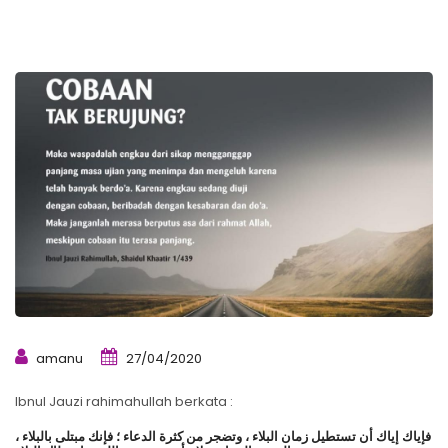
amanu
27/04/2020
Ibnul Jauzi rahimahullah berkata :
ﻓﺈﻳﺎﻙ ﺇﻳﺎﻙ ﺃﻥ ﺗﺴﺘﻄﻴﻞ ﺯﻣﺎﻥ ﺍﻟﺒﻼﺀ ، ﻭﺗﻀﺠﺮ ﻣﻦ ﻛﺜﺮﺓ ﺍﻟﺪﻋﺎﺀ ؛ ﻓﺈﻧﻚ ﻣﺒﺘﻠﻰ ﺑﺎﻟﺒﻼﺀ ،