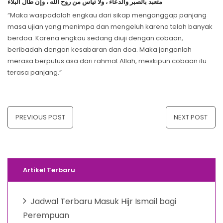
ﻣﺘﻌﺒﺪ ﺑﺎﻟﺼﺒﺮ ﻭﺍﻟﺪﻋﺎﺀ ، ﻭﻻ ﺗﻴﺄﺱ ﻣﻦ ﺭﻭﺡ ﺍﻟﻠﻪ ، ﻭﺇﻥ ﻃﺎﻝ ﺍﻟﺒﻼﺀ
“Maka waspadalah engkau dari sikap menganggap panjang
masa ujian yang menimpa dan mengeluh karena telah banyak
berdoa. Karena engkau sedang diuji dengan cobaan,
beribadah dengan kesabaran dan doa. Maka janganlah
merasa berputus asa dari rahmat Allah, meskipun cobaan itu
terasa panjang.”
Navigasi
pos
PREVIOUS POST
NEXT POST
Artikel Terbaru
Jadwal Terbaru Masuk Hijr Ismail bagi
Perempuan