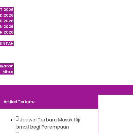
Umroh
AT 2026
D 2026
AD 2026
N 2026
R 2026
Haji
RINTAH
si Haji
Artikel
g Kami
ayaran
Mitra
i Kami
Artikel Terbaru
Jadwal Terbaru Masuk Hijr
Ismail bagi Perempuan