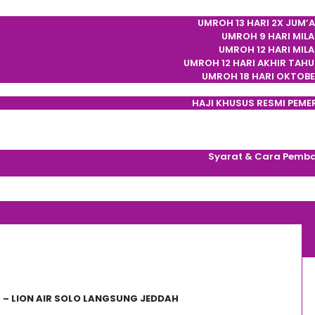
UMROH 13 HARI 2X JUM’
UMROH 9 HARI MILA
UMROH 12 HARI MIL
UMROH 12 HARI AKHIR TAHU
UMROH 18 HARI OKTOBE
HAJI KHUSUS RESMI PEME
Cek Por
Tentan
Syarat & Cara Pemb
Hubung
 – LION AIR SOLO LANGSUNG JEDDAH