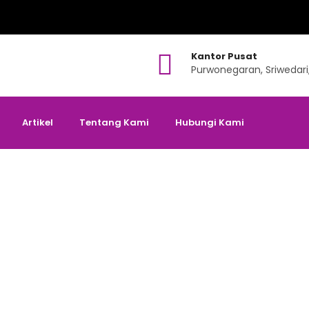
Kantor Pusat
Purwonegaran, Sriwedari
Artikel
Tentang Kami
Hubungi Kami
OVID 19 Syarat Utama Ib
g
>
Artikel
>
Vaksin COVID 19 Syarat Utama Ibadah