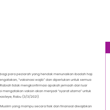
san bagi para peziarah yang hendak menunaikan ibadah haji.
ngatakan, “vaksinasi wajib” dan diperlukan untuk semua
Rabiah tidak mengkonfirmasi apakah jemaah dari luar
api mengatakan vaksin akan menjadi “syarat utama” untuk
easteye
, Rabu (3/3/2021).
ap Muslim yang mampu secara fisik dan finansial diwajibkan