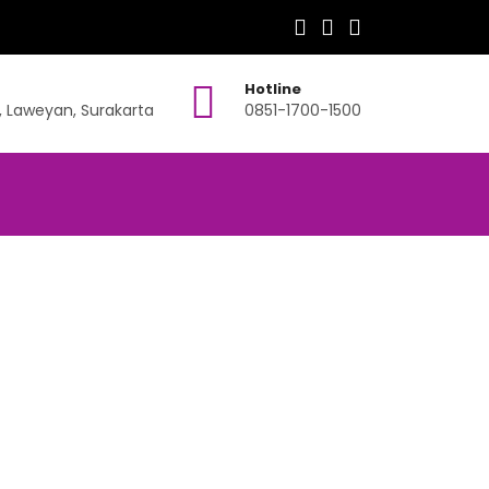
Hotline
, Laweyan, Surakarta
0851-1700-1500
adah Haji
 Haji