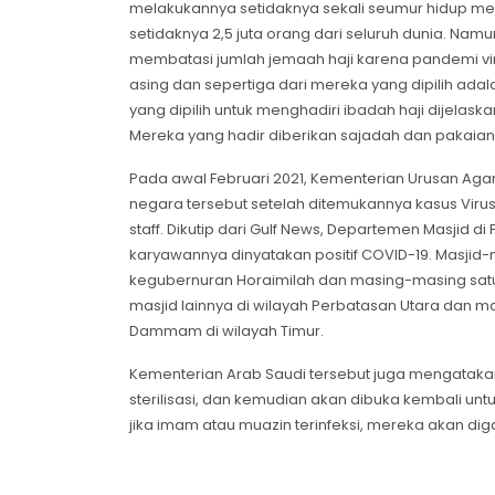
melakukannya setidaknya sekali seumur hidup mer
setidaknya 2,5 juta orang dari seluruh dunia. Na
membatasi jumlah jemaah haji karena pandemi vi
asing dan sepertiga dari mereka yang dipilih ad
yang dipilih untuk menghadiri ibadah haji dijelaska
Mereka yang hadir diberikan sajadah dan pakaian
Pada awal Februari 2021, Kementerian Urusan Aga
negara tersebut setelah ditemukannya kasus Viru
staff. Dikutip dari Gulf News, Departemen Masjid di
karyawannya dinyatakan positif COVID-19. Masjid-m
kegubernuran Horaimilah dan masing-masing satu d
masjid lainnya di wilayah Perbatasan Utara dan 
Dammam di wilayah Timur.
Kementerian Arab Saudi tersebut juga mengataka
sterilisasi, dan kemudian akan dibuka kembali untu
jika imam atau muazin terinfeksi, mereka akan di