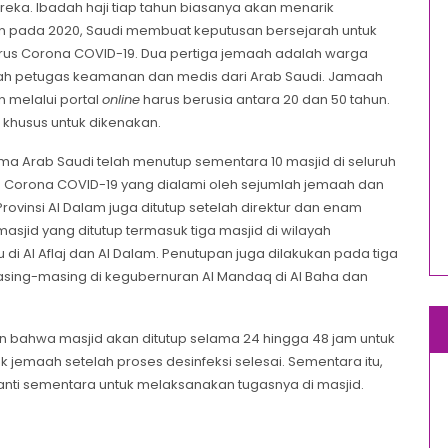
eka. Ibadah haji tiap tahun biasanya akan menarik
mun pada 2020, Saudi membuat keputusan bersejarah untuk
rus Corona COVID-19. Dua pertiga jemaah adalah warga
alah petugas keamanan dan medis dari Arab Saudi. Jamaah
n melalui portal
online
harus berusia antara 20 dan 50 tahun.
 khusus untuk dikenakan.
ma Arab Saudi telah menutup sementara 10 masjid di seluruh
s Corona COVID-19 yang dialami oleh sejumlah jemaah dan
 Provinsi Al Dalam juga ditutup setelah direktur dan enam
asjid yang ditutup termasuk tiga masjid di wilayah
i Al Aflaj dan Al Dalam. Penutupan juga dilakukan pada tiga
masing-masing di kegubernuran Al Mandaq di Al Baha dan
n bahwa masjid akan ditutup selama 24 hingga 48 jam untuk
k jemaah setelah proses desinfeksi selesai. Sementara itu,
ganti sementara untuk melaksanakan tugasnya di masjid.