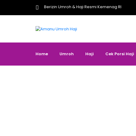
Berizin Umroh & Haji Resmi Kemenag RI
Home
Umroh
Haji
Cek Porsi Haji
Vaksin C
blo