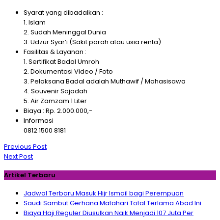
Syarat yang dibadalkan :
1. Islam
2. Sudah Meninggal Dunia
3. Udzur Syar’i (Sakit parah atau usia renta)
Fasilitas & Layanan :
1. Sertifikat Badal Umroh
2. Dokumentasi Video / Foto
3. Pelaksana Badal adalah Muthawif / Mahasisawa
4. Souvenir Sajadah
5. Air Zamzam 1 Liter
Biaya : Rp. 2.000.000,-
Informasi
0812 1500 8181
Navigasi
Previous Post
pos
Next Post
Artikel Terbaru
Jadwal Terbaru Masuk Hijr Ismail bagi Perempuan
Saudi Sambut Gerhana Matahari Total Terlama Abad Ini
Biaya Haji Reguler Diusulkan Naik Menjadi 107 Juta Per