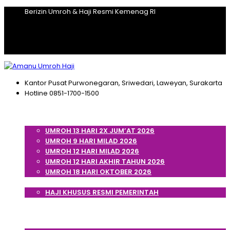
Berizin Umroh & Haji Resmi Kemenag RI
Kantor Pusat
Purwonegaran, Sriwedari, Laweyan, Surakarta
Hotline
0851-1700-1500
Home
Umroh
UMROH 13 HARI 2X JUM’AT 2026
UMROH 9 HARI MILAD 2026
UMROH 12 HARI MILAD 2026
UMROH 12 HARI AKHIR TAHUN 2026
UMROH 18 HARI OKTOBER 2026
Haji
HAJI KHUSUS RESMI PEMERINTAH
Cek Porsi Haji
Artikel
Tentang Kami