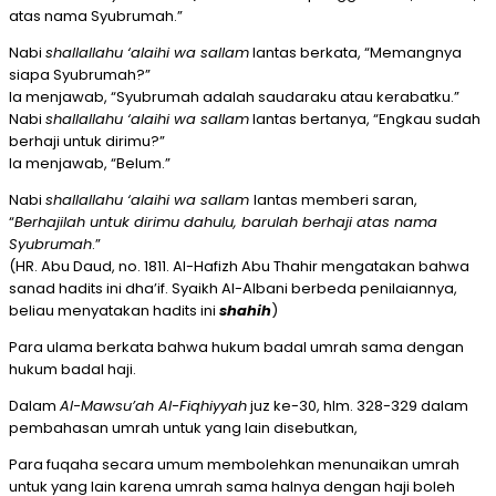
atas nama Syubrumah.”
Nabi
shallallahu ‘alaihi wa sallam
lantas berkata, “Memangnya
siapa Syubrumah?”
Ia menjawab, “Syubrumah adalah saudaraku atau kerabatku.”
Nabi
shallallahu ‘alaihi wa sallam
lantas bertanya, “Engkau sudah
berhaji untuk dirimu?”
Ia menjawab, “Belum.”
Nabi
shallallahu ‘alaihi wa sallam
lantas memberi saran,
“
Berhajilah untuk dirimu dahulu, barulah berhaji atas nama
Syubrumah
.”
(HR. Abu Daud, no. 1811. Al-Hafizh Abu Thahir mengatakan bahwa
sanad hadits ini dha’if. Syaikh Al-Albani berbeda penilaiannya,
beliau menyatakan hadits ini
shahih
)
Para ulama berkata bahwa hukum badal umrah sama dengan
hukum badal haji.
Dalam
Al-Mawsu’ah Al-Fiqhiyyah
juz ke-30, hlm. 328-329 dalam
pembahasan umrah untuk yang lain disebutkan,
Para fuqaha secara umum membolehkan menunaikan umrah
untuk yang lain karena umrah sama halnya dengan haji boleh