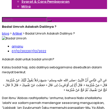
Syarat & Cara Pembayaran
Mitra
Hubungi Kami
Search
Search
for:
Badal Umroh Adakah Dalilnya ?
blog
>
Artikel
>
Badal Umroh Adakah Dalilnya ?
amanu
07/12/2022
07/12/2022
Adakah dalil untuk badal umrah?
Kalau badal haji, ada dalilnya sebagaimana disebutkan dalam
riwayat berikut.
عَنِ ابْنِ عَبَّاسٍ أَنَّ النَّبِىَّ -صلى الله عليه وسلم- سَمِعَ رَجُلاً يَقُولُ لَبَّيْكَ عَنْ شُبْرُمَةَ.
قَالَ « مَنْ شُبْرُمَةَ ». قَالَ أَخٌ لِى أَوْ قَرِيبٌ لِى. قَالَ « حَجَجْتَ عَنْ نَفْسِكَ ». قَالَ لاَ. قَالَ «
حُجَّ عَنْ نَفْسِكَ ثُمَّ حُجَّ عَنْ شُبْرُمَةَ »
Dari Ibnu ‘Abbas
radhiyallahu ‘anhuma
, bahwa Nabi
shallallahu
‘alaihi wa sallam
pernah mendengar seseorang mengucapkan,
“
Labbaik ‘an Syubrumah
(aku memenuhi panggilan-Mu, Ya Allah,