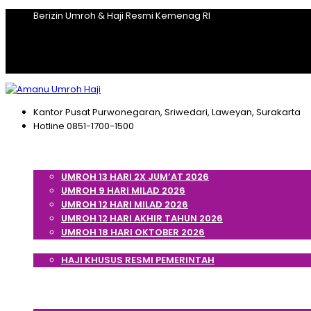
Berizin Umroh & Haji Resmi Kemenag RI
Kantor Pusat
Purwonegaran, Sriwedari, Laweyan, Surakarta
Hotline
0851-1700-1500
Home
Umroh
UMROH 13 HARI 2X JUM’AT 2026
UMROH 9 HARI MILAD 2026
UMROH 12 HARI MILAD 2026
UMROH 12 HARI AKHIR TAHUN 2026
UMROH 18 HARI OKTOBER 2026
Haji
HAJI KHUSUS RESMI PEMERINTAH
Cek Porsi Haji
Artikel
Tentang Kami