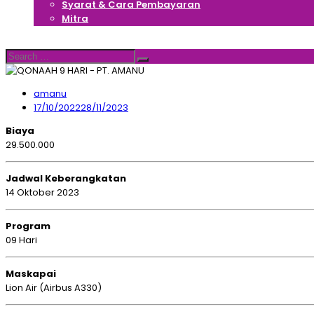
Syarat & Cara Pembayaran
Mitra
Hubungi Kami
Search
Search
for:
amanu
17/10/2022
28/11/2023
Biaya
29.500.000
Jadwal Keberangkatan
14 Oktober 2023
Program
09 Hari
Maskapai
Lion Air (Airbus A330)