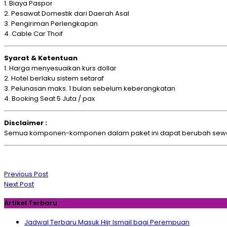
1. Biaya Paspor
2. Pesawat Domestik dari Daerah Asal
3. Pengiriman Perlengkapan
4. Cable Car Thoif
Syarat & Ketentuan
1. Harga menyesuaikan kurs dollar
2. Hotel berlaku sistem setaraf
3. Pelunasan maks. 1 bulan sebelum keberangkatan
4. Booking Seat 5 Juta / pax
Disclaimer :
Semua komponen-komponen dalam paket ini dapat berubah sewakt
Navigasi
Previous Post
pos
Next Post
Artikel Terbaru
Jadwal Terbaru Masuk Hijr Ismail bagi Perempuan