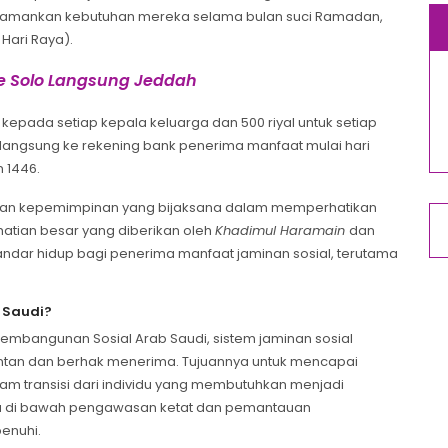
amankan kebutuhan mereka selama bulan suci Ramadan,
Hari Raya).
te Solo Langsung Jeddah
 kepada setiap kepala keluarga dan 500 riyal untuk setiap
 langsung ke rekening bank penerima manfaat mulai hari
 1446.
atan kepemimpinan yang bijaksana dalam memperhatikan
tian besar yang diberikan oleh
Khadimul Haramain
dan
andar hidup bagi penerima manfaat jaminan sosial, terutama
الضمان الا) di Arab Saudi?
mbangunan Sosial Arab Saudi, sistem jaminan sosial
tan dan berhak menerima. Tujuannya untuk mencapai
m transisi dari individu yang membutuhkan menjadi
ada di bawah pengawasan ketat dan pemantauan
penuhi.