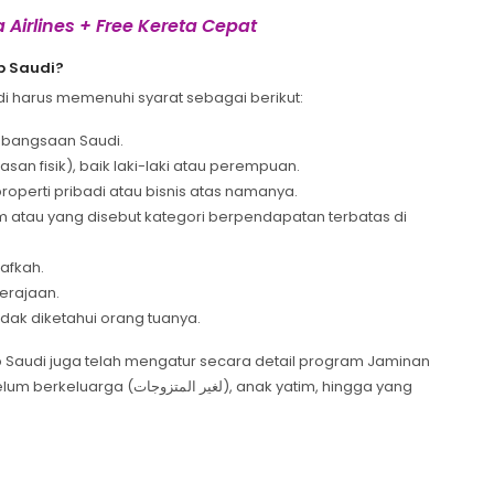
 Airlines + Free Kereta Cepat
b Saudi?
di harus memenuhi syarat sebagai berikut:
ebangsaan Saudi.
an fisik), baik laki-laki atau perempuan.
perti pribadi atau bisnis atas namanya.
tau yang disebut kategori berpendapatan terbatas di
afkah.
Kerajaan.
dak diketahui orang tuanya.
b Saudi juga telah mengatur secara detail program Jaminan
لغي), anak yatim, hingga yang