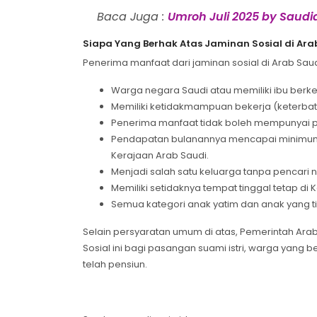
Baca Juga :
Umroh Juli 2025 by Saudia
Siapa Yang Berhak Atas Jaminan Sosial di Ara
Penerima manfaat dari jaminan sosial di Arab Sau
Warga negara Saudi atau memiliki ibu berk
Memiliki ketidakmampuan bekerja (keterbatas
Penerima manfaat tidak boleh mempunyai pro
Pendapatan bulanannya mencapai minimum a
Kerajaan Arab Saudi.
Menjadi salah satu keluarga tanpa pencari n
Memiliki setidaknya tempat tinggal tetap di 
Semua kategori anak yatim dan anak yang ti
Selain persyaratan umum di atas, Pemerintah Ara
Sosial ini bagi pasangan suami istri, warga yang belum berkeluarga (ر المتزوجات
telah pensiun.