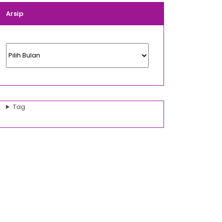
Arsip
Arsip
Tag