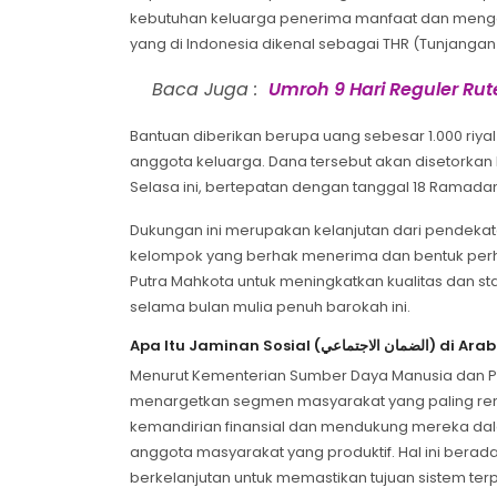
kebutuhan keluarga penerima manfaat dan meng
yang di Indonesia dikenal sebagai THR (Tunjangan 
Baca Juga :
Umroh 9 Hari Reguler Ru
Bantuan diberikan berupa uang sebesar 1.000 riyal
anggota keluarga. Dana tersebut akan disetorkan
Selasa ini, bertepatan dengan tanggal 18 Ramadan
Dukungan ini merupakan kelanjutan dari pendek
kelompok yang berhak menerima dan bentuk perha
Putra Mahkota untuk meningkatkan kualitas dan st
selama bulan mulia penuh barokah ini.
Apa Itu Jaminan Sosial (جتماعي
Menurut Kementerian Sumber Daya Manusia dan Pe
menargetkan segmen masyarakat yang paling ren
kemandirian finansial dan mendukung mereka dala
anggota masyarakat yang produktif. Hal ini ber
berkelanjutan untuk memastikan tujuan sistem ter