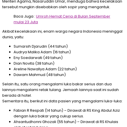
Menteri Agama, Nasaruddin Umar, menduga bahwa kecelakaan
tersebut mungkin disebabkan oleh sopir yang mengantuk.
​
Baca Juga :
Umroh Hemat Ceria di Bulan September
mulai 23 Juta
Akibat kecelakaan ini, enam warga negara Indonesia meninggal
dunia, yaitu:
Sumarsih Djarudin (44 tahun)
Audrya Malika Adam (16 tahun)
Eny Soedarwati (49 tahun)
Dian Novita (38 tahun)
Areline Nawallya Adam (22 tahun)
Dawam Mahmud (48 tahun)
Selain itu, satu orang mengalami luka bakar serius dan dua
lainnya mengalami retak tulang.
Jemaah lainnya saat ini sudah
berada di hotel.
​
Sementara itu, berikut ini data pasien yang mengalami luka-luka:
Fabian R Respati (14 tahun) – Dirawat di RS King Abdul Aziz
dengan luka bakar yang cukup serius.
Ahsantudhonni Ghozali (55 tahun) – Dirawat di RS Khulais