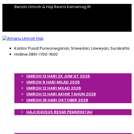
Berizin Umroh & Haji Resmi Kemenag RI
Kantor Pusat
Purwonegaran, Sriwedari, Laweyan, Surakarta
Hotline
0851-1700-1500
Home
Umroh
UMROH 13 HARI 2X JUM’AT 2026
UMROH 9 HARI MILAD 2026
UMROH 12 HARI MILAD 2026
UMROH 12 HARI AKHIR TAHUN 2026
UMROH 18 HARI OKTOBER 2026
Haji
HAJI KHUSUS RESMI PEMERINTAH
Cek Porsi Haji
Artikel
Tentang Kami