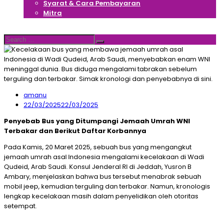
Syarat & Cara Pembayaran
Mitra
Hubungi Kami
Search
Search
for:
amanu
22/03/2025
22/03/2025
Penyebab Bus yang Ditumpangi Jemaah Umrah WNI
Terbakar dan Berikut Daftar Korbannya
Pada Kamis, 20 Maret 2025, sebuah bus yang mengangkut
jemaah umrah asal Indonesia mengalami kecelakaan di Wadi
Qudeid, Arab Saudi.
Konsul Jenderal RI di Jeddah, Yusron B
Ambary, menjelaskan bahwa bus tersebut menabrak sebuah
mobil jeep, kemudian terguling dan terbakar.
Namun, kronologis
lengkap kecelakaan masih dalam penyelidikan oleh otoritas
setempat.
​