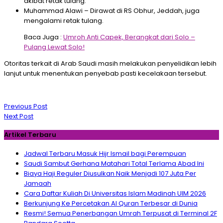
akibat retak tulang.
Muhammad Alawi – Dirawat di RS Obhur, Jeddah, juga
mengalami retak tulang.
Baca Juga :
Umroh Anti Capek, Berangkat dari Solo –
Pulang Lewat Solo!
Otoritas terkait di Arab Saudi masih melakukan penyelidikan lebih
lanjut untuk menentukan penyebab pasti kecelakaan tersebut.
Navigasi
Previous Post
pos
Next Post
Artikel Terbaru
Jadwal Terbaru Masuk Hijr Ismail bagi Perempuan
Saudi Sambut Gerhana Matahari Total Terlama Abad Ini
Biaya Haji Reguler Diusulkan Naik Menjadi 107 Juta Per
Jamaah
Cara Daftar Kuliah Di Universitas Islam Madinah UIM 2026
Berkunjung Ke Percetakan Al Quran Terbesar di Dunia
Resmi! Semua Penerbangan Umrah Terpusat di Terminal 2F