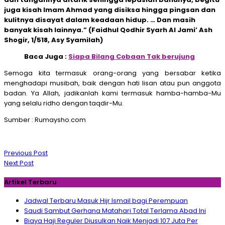
juga kisah Imam Ahmad yang disiksa hingga pingsan dan
kulitnya disayat dalam keadaan hidup. … Dan masih
banyak kisah lainnya.” (Faidhul Qodhir Syarh Al Jami’ Ash
Shogir, 1/518, Asy Syamilah)
Baca Juga :
Siapa Bilang Cobaan Tak berujung
Semoga kita termasuk orang-orang yang bersabar ketika
menghadapi musibah, baik dengan hati lisan atau pun anggota
badan. Ya Allah, jadikanlah kami termasuk hamba-hamba-Mu
yang selalu ridho dengan taqdir-Mu.
Sumber : Rumaysho.com
Navigasi
Previous Post
pos
Next Post
Artikel Terbaru
Jadwal Terbaru Masuk Hijr Ismail bagi Perempuan
Saudi Sambut Gerhana Matahari Total Terlama Abad Ini
Biaya Haji Reguler Diusulkan Naik Menjadi 107 Juta Per