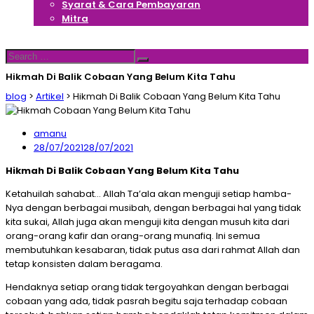
Syarat & Cara Pembayaran
Mitra
Hubungi Kami
Search
Search
for:
Hikmah Di Balik Cobaan Yang Belum Kita Tahu
blog
>
Artikel
>
Hikmah Di Balik Cobaan Yang Belum Kita Tahu
amanu
28/07/2021
28/07/2021
Hikmah Di Balik Cobaan Yang Belum Kita Tahu
Ketahuilah sahabat… Allah Ta’ala akan menguji setiap hamba-
Nya dengan berbagai musibah, dengan berbagai hal yang tidak
kita sukai, Allah juga akan menguji kita dengan musuh kita dari
orang-orang kafir dan orang-orang munafiq. Ini semua
membutuhkan kesabaran, tidak putus asa dari rahmat Allah dan
tetap konsisten dalam beragama.
Hendaknya setiap orang tidak tergoyahkan dengan berbagai
cobaan yang ada, tidak pasrah begitu saja terhadap cobaan