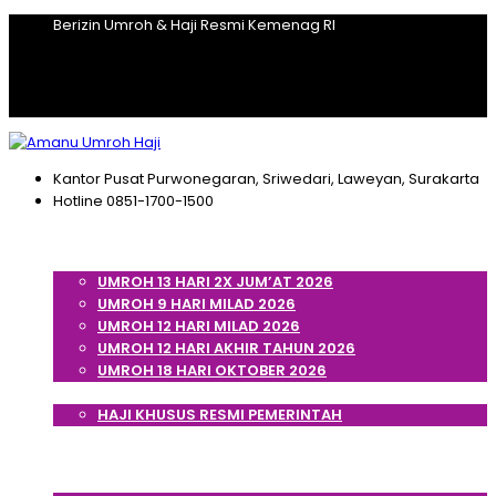
Berizin Umroh & Haji Resmi Kemenag RI
Kantor Pusat
Purwonegaran, Sriwedari, Laweyan, Surakarta
Hotline
0851-1700-1500
Home
Umroh
UMROH 13 HARI 2X JUM’AT 2026
UMROH 9 HARI MILAD 2026
UMROH 12 HARI MILAD 2026
UMROH 12 HARI AKHIR TAHUN 2026
UMROH 18 HARI OKTOBER 2026
Haji
HAJI KHUSUS RESMI PEMERINTAH
Cek Porsi Haji
Artikel
Tentang Kami