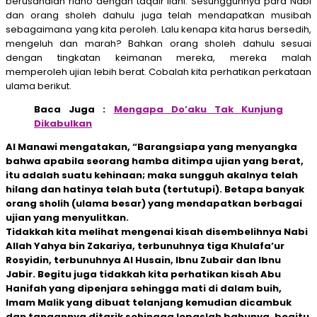
berusahalah ridho dengan taqdir ilahi. Sesungguhnya para Nabi
dan orang sholeh dahulu juga telah mendapatkan musibah
sebagaimana yang kita peroleh. Lalu kenapa kita harus bersedih,
mengeluh dan marah? Bahkan orang sholeh dahulu sesuai
dengan tingkatan keimanan mereka, mereka malah
memperoleh ujian lebih berat. Cobalah kita perhatikan perkataan
ulama berikut.
Baca Juga :
Mengapa Do’aku Tak Kunjung
Dikabulkan
Al Manawi mengatakan, “Barangsiapa yang menyangka
bahwa apabila seorang hamba ditimpa ujian yang berat,
itu adalah suatu kehinaan; maka sungguh akalnya telah
hilang dan hatinya telah buta (tertutupi). Betapa banyak
orang sholih (ulama besar) yang mendapatkan berbagai
ujian yang menyulitkan.
Tidakkah kita melihat mengenai kisah disembelihnya Nabi
Allah Yahya bin Zakariya, terbunuhnya tiga Khulafa’ur
Rosyidin, terbunuhnya Al Husain, Ibnu Zubair dan Ibnu
Jabir. Begitu juga tidakkah kita perhatikan kisah Abu
Hanifah yang dipenjara sehingga mati di dalam buih,
Imam Malik yang dibuat telanjang kemudian dicambuk
dan tangannya ditarik sehingga lepaslah bahunya, begitu