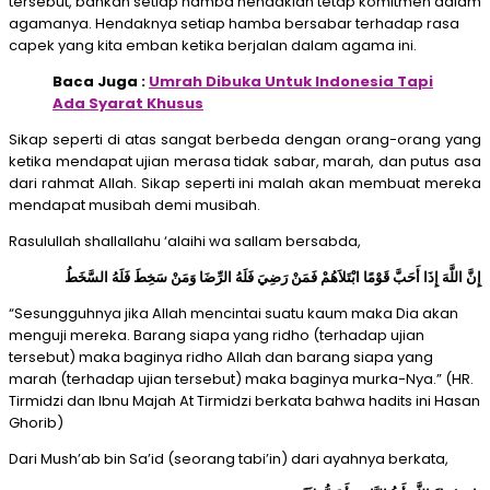
tersebut, bahkan setiap hamba hendaklah tetap komitmen dalam
agamanya. Hendaknya setiap hamba bersabar terhadap rasa
capek yang kita emban ketika berjalan dalam agama ini.
Baca Juga :
Umrah Dibuka Untuk Indonesia Tapi
Ada Syarat Khusus
Sikap seperti di atas sangat berbeda dengan orang-orang yang
ketika mendapat ujian merasa tidak sabar, marah, dan putus asa
dari rahmat Allah. Sikap seperti ini malah akan membuat mereka
mendapat musibah demi musibah.
Rasulullah shallallahu ‘alaihi wa sallam bersabda,
إِنَّ اللَّهَ إِذَا أَحَبَّ قَوْمًا ابْتَلاَهُمْ فَمَنْ رَضِيَ فَلَهُ الرِّضَا وَمَنْ سَخِطَ فَلَهُ السَّخَطُ
“Sesungguhnya jika Allah mencintai suatu kaum maka Dia akan
menguji mereka. Barang siapa yang ridho (terhadap ujian
tersebut) maka baginya ridho Allah dan barang siapa yang
marah (terhadap ujian tersebut) maka baginya murka-Nya.” (HR.
Tirmidzi dan Ibnu Majah At Tirmidzi berkata bahwa hadits ini Hasan
Ghorib)
Dari Mush’ab bin Sa’id (seorang tabi’in) dari ayahnya berkata,