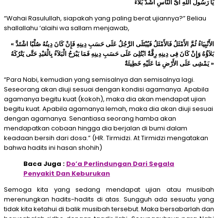
يَا رَسُولَ اللَّهِ أَىُّ النَّاسِ أَشَدُّ بَلاَءً
“Wahai Rasulullah, siapakah yang paling berat ujiannya?” Beliau
shallallahu ‘alaihi wa sallam menjawab,
« الأَنْبِيَاءُ ثُمَّ الأَمْثَلُ فَالأَمْثَلُ فَيُبْتَلَى الرَّجُلُ عَلَى حَسَبِ دِينِهِ فَإِنْ كَانَ دِينُهُ صُلْبًا اشْتَدَّ
بَلاَؤُهُ وَإِنْ كَانَ فِى دِينِهِ رِقَّةٌ ابْتُلِىَ عَلَى حَسَبِ دِينِهِ فَمَا يَبْرَحُ الْبَلاَءُ بِالْعَبْدِ حَتَّى يَتْرُكَهُ
يَمْشِى عَلَى الأَرْضِ مَا عَلَيْهِ خَطِيئَةٌ »
“Para Nabi, kemudian yang semisalnya dan semisalnya lagi.
Seseorang akan diuji sesuai dengan kondisi agamanya. Apabila
agamanya begitu kuat (kokoh), maka dia akan mendapat ujian
begitu kuat. Apabila agamanya lemah, maka dia akan diuji sesuai
dengan agamanya. Senantiasa seorang hamba akan
mendapatkan cobaan hingga dia berjalan di bumi dalam
keadaan bersih dari dosa.” (HR. Tirmidzi. At Tirmidzi mengatakan
bahwa hadits ini hasan shohih)
Baca Juga :
Do’a Perlindungan Dari Segala
Penyakit Dan Keburukan
Semoga kita yang sedang mendapat ujian atau musibah
merenungkan hadits-hadits di atas. Sungguh ada sesuatu yang
tidak kita ketahui di balik musibah tersebut. Maka bersabarlah dan